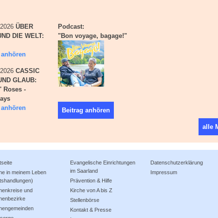
i 2026
ÜBER
Podcast:
ND DIE WELT:
"Bon voyage, bagage!"
g anhören
i 2026
CASSIC
UND GLAUB:
' Roses -
days
g anhören
Beitrag anhören
alle
tseite
Evangelische Einrichtungen
Datenschutzerklärung
im Saarland
che in meinem Leben
Impressum
tshandlungen)
Prävention & Hilfe
henkreise und
Kirche von A bis Z
henbezirke
Stellenbörse
chengemeinden
Kontakt & Presse