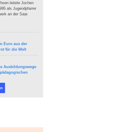
sen leitete Jochen
95 als Jugendpfarrer
erk an der Saar.
en Euro aus der
ot für die Welt
che Ausbildungswege
epädagogischen
en