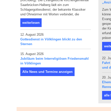
(Kirchberg). Die Evangelische Kirchengemeinde
„Anzi
Saarbrücken-Halberg lädt ein zum
Schlagergottesdienst, der bekannte Klassiker
Zum W
und Ohrwürmer mit Worten verbindet, die
können
Evang
weiterlesen
gespen
der Ki
erfun
12. August 2026
präsen
Gottesdienst in Völklingen blickt zu den
Sternen
weit
15. August 2026
22. Ju
Jubiläum beim Interreligiösen Friedensmahl
Fahrt
in Völklingen
und d
Alle News und Termine anzeigen
20. Ju
Ehema
Renne
alle