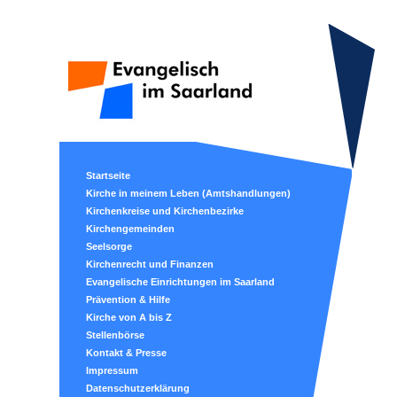
Startseite
Kirche in meinem Leben (Amtshandlungen)
Kirchenkreise und Kirchenbezirke
Kirchengemeinden
Seelsorge
Kirchenrecht und Finanzen
Evangelische Einrichtungen im Saarland
Prävention & Hilfe
Kirche von A bis Z
Stellenbörse
Kontakt & Presse
Impressum
Datenschutzerklärung