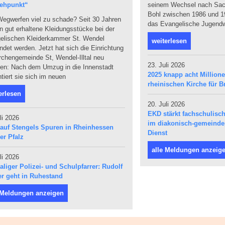
ehpunkt“
seinem Wechsel nach Sach
Bohl zwischen 1986 und 19
egwerfen viel zu schade? Seit 30 Jahren
das Evangelische Jugendw
 gut erhaltene Kleidungsstücke bei der
elischen Kleiderkammer St. Wendel
weiterlesen
det werden. Jetzt hat sich die Einrichtung
rchengemeinde St, Wendel-Illtal neu
23. Juli 2026
den: Nach dem Umzug in die Innenstadt
2025 knapp acht Million
tiert sie sich im neuen
rheinischen Kirche für Br
erlesen
20. Juli 2026
EKD stärkt fachschulis
li 2026
im diakonisch-gemeind
 auf Stengels Spuren in Rheinhessen
Dienst
er Pfalz
alle Meldungen anzeig
li 2026
liger Polizei- und Schulpfarrer: Rudolf
r geht in Ruhestand
 Meldungen anzeigen