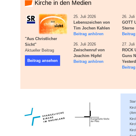
Kirche in den Medien
25. Juli 2026
26. Jul
Lebenszeichen von
GOTT U
Tim Jochen Kahlen
Sterne
Beitrag anhören
Beitra
"Aus Christlicher
26. Juli 2026
27. Jul
Sicht"
Zwischenruf von
ROCK 
Aktueller Beitrag
Joachim Hipfel
Guns N
Beitrag ansehen
Beitrag anhören
Yester
Beitra
Star
Kir
(Am
Kirc
Kirc
Kir