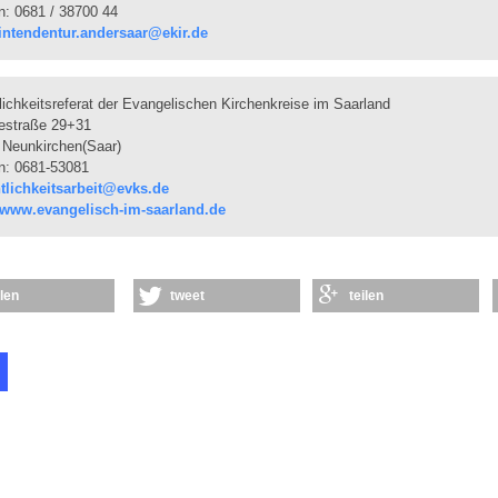
n: 0681 / 38700 44
intendentur.andersaar@ekir.de
lichkeitsreferat der Evangelischen Kirchenkreise im Saarland
estraße 29+31
 Neunkirchen(Saar)
n: 0681-53081
ntlichkeitsarbeit@evks.de
//www.evangelisch-im-saarland.de
ilen
tweet
teilen