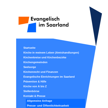
Startseite
Kirche in meinem Leben (Amtshandlungen)
Kirchenkreise und Kirchenbezirke
Kirchengemeinden
Seelsorge
Kirchenrecht und Finanzen
Evangelische Einrichtungen im Saarland
Prävention & Hilfe
Kirche von A bis Z
Stellenbörse
Kontakt & Presse
Allgemeine Anfrage
Presse- und Öffentlichkeitsarbeit