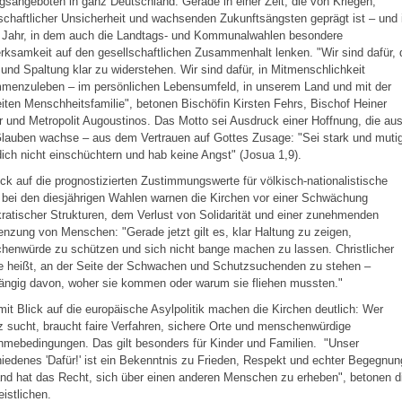
gsangeboten in ganz Deutschland. Gerade in einer Zeit, die von Kriegen,
schaftlicher Unsicherheit und wachsenden Zukunftsängsten geprägt ist – und 
 Jahr, in dem auch die Landtags- und Kommunalwahlen besondere
ksamkeit auf den gesellschaftlichen Zusammenhalt lenken. "Wir sind dafür, 
und Spaltung klar zu widerstehen. Wir sind dafür, in Mitmenschlichkeit
menzuleben – im persönlichen Lebensumfeld, in unserem Land und mit der
iten Menschheitsfamilie", betonen Bischöfin Kirsten Fehrs, Bischof Heiner
 und Metropolit Augoustinos. Das Motto sei Ausdruck einer Hoffnung, die au
lauben wachse – aus dem Vertrauen auf Gottes Zusage: "Sei stark und mutig
ich nicht einschüchtern und hab keine Angst" (Josua 1,9).
ick auf die prognostizierten Zustimmungswerte für völkisch-nationalistische
 bei den diesjährigen Wahlen warnen die Kirchen vor einer Schwächung
atischer Strukturen, dem Verlust von Solidarität und einer zunehmenden
nzung von Menschen: "Gerade jetzt gilt es, klar Haltung zu zeigen,
henwürde zu schützen und sich nicht bange machen zu lassen. Christlicher
e heißt, an der Seite der Schwachen und Schutzsuchenden zu stehen –
ängig davon, woher sie kommen oder warum sie fliehen mussten."
it Blick auf die europäische Asylpolitik machen die Kirchen deutlich: Wer
 sucht, braucht faire Verfahren, sichere Orte und menschenwürdige
mebedingungen. Das gilt besonders für Kinder und Familien. "Unser
iedenes 'Dafür!' ist ein Bekenntnis zu Frieden, Respekt und echter Begegnun
nd hat das Recht, sich über einen anderen Menschen zu erheben", betonen d
eistlichen.