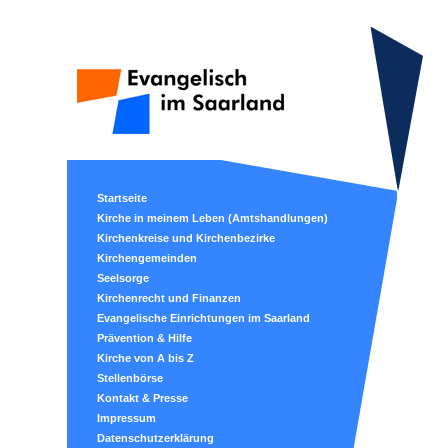
Startseite
Kirche in meinem Leben (Amtshandlungen)
Kirchenkreise und Kirchenbezirke
Kirchengemeinden
Seelsorge
Kirchenrecht und Finanzen
Evangelische Einrichtungen im Saarland
Prävention & Hilfe
Kirche von A bis Z
Stellenbörse
Kontakt & Presse
Impressum
Datenschutzerklärung