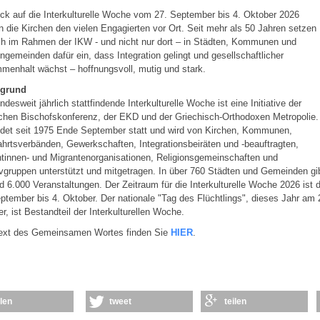
ick auf die Interkulturelle Woche vom 27. September bis 4. Oktober 2026
 die Kirchen den vielen Engagierten vor Ort. Seit mehr als 50 Jahren setzen
ch im Rahmen der IKW - und nicht nur dort – in Städten, Kommunen und
ngemeinden dafür ein, dass Integration gelingt und gesellschaftlicher
enhalt wächst – hoffnungsvoll, mutig und stark.
rgrund
ndesweit jährlich stattfindende Interkulturelle Woche ist eine Initiative der
chen Bischofskonferenz, der EKD und der Griechisch-Orthodoxen Metropolie.
ndet seit 1975 Ende September statt und wird von Kirchen, Kommunen,
hrtsverbänden, Gewerkschaften, Integrationsbeiräten und -beauftragten,
tinnen- und Migrantenorganisationen, Religionsgemeinschaften und
tivgruppen unterstützt und mitgetragen. In über 760 Städten und Gemeinden gi
d 6.000 Veranstaltungen. Der Zeitraum für die Interkulturelle Woche 2026 ist 
ptember bis 4. Oktober. Der nationale "Tag des Flüchtlings", dieses Jahr am 
r, ist Bestandteil der Interkulturellen Woche.
ext des Gemeinsamen Wortes finden Sie
HIER
.
ilen
tweet
teilen