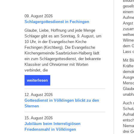
Bildun
gesell
einem
09. August 2026
Aufmer
Schlagergottesdienst in Fechingen
Angst 
zusam
Glaube, Liebe, Hoffnung und jede Menge
weltwe
Schlager gibt es am Sonntag, 9. August, um
Wilmer
10 Uhr, in der Evangelischen Kirche
dem G
Fechingen (Kirchberg). Die Evangelische
Lass d
Kirchengemeinde Saarbrücken-Halberg lädt
ein zum Schlagergottesdienst, der bekannte
Mit Bl
Klassiker und Ohrwürmer mit Worten
Kräfte
verbindet, die
demokr
Ausgre
weiterlesen
Mensc
Glaub
unabh
12. August 2026
Gottesdienst in Völklingen blickt zu den
Auch m
Sternen
Schutz
Aufnah
15. August 2026
entsch
Jubiläum beim Interreligiösen
Niema
Friedensmahl in Völklingen
drei G