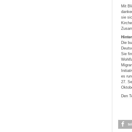
Mit Bl
danken
sie si
Kirche
Zusamm
Hinte
Die bu
Deuts
Sie fi
Wohlfa
Migran
Initia
es run
27. Se
Oktobe
Den T
te