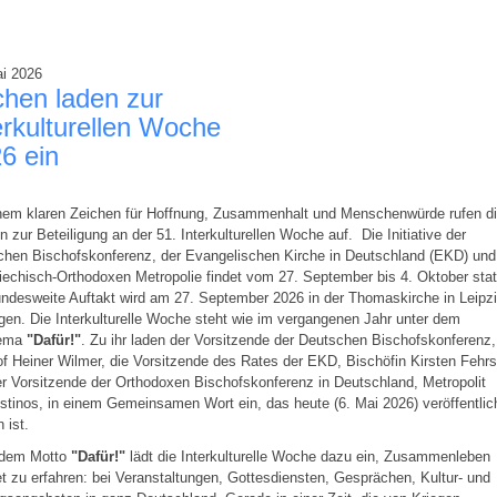
ai 2026
chen laden zur
erkulturellen Woche
6 ein
inem klaren Zeichen für Hoffnung, Zusammenhalt und Menschenwürde rufen d
n zur Beteiligung an der 51. Interkulturellen Woche auf. Die Initiative der
chen Bischofskonferenz, der Evangelischen Kirche in Deutschland (EKD) und
iechisch-Orthodoxen Metropolie findet vom 27. September bis 4. Oktober stat
ndesweite Auftakt wird am 27. September 2026 in der Thomaskirche in Leipz
en. Die Interkulturelle Woche steht wie im vergangenen Jahr unter dem
hema
"Dafür!"
. Zu ihr laden der Vorsitzende der Deutschen Bischofskonferenz,
f Heiner Wilmer, die Vorsitzende des Rates der EKD, Bischöfin Kirsten Fehrs
r Vorsitzende der Orthodoxen Bischofskonferenz in Deutschland, Metropolit
tinos, in einem Gemeinsamen Wort ein, das heute (6. Mai 2026) veröffentlic
 ist.
 dem Motto
"Dafür!"
lädt die Interkulturelle Woche dazu ein, Zusammenleben
t zu erfahren: bei Veranstaltungen, Gottesdiensten, Gesprächen, Kultur- und