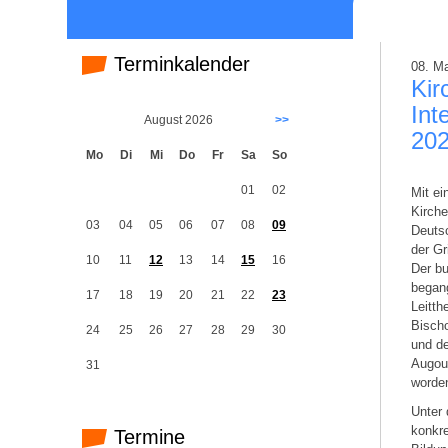
Terminkalender
08. M
Kir
Int
August 2026
>>
202
Mo
Di
Mi
Do
Fr
Sa
So
01
02
Mit e
Kirche
03
04
05
06
07
08
09
Deuts
der Gr
10
11
12
13
14
15
16
Der bu
begang
17
18
19
20
21
22
23
Leitt
Bischo
24
25
26
27
28
29
30
und de
Augous
31
worden
Unter
konkre
Termine